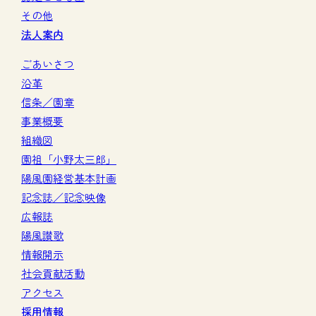
その他
法人案内
ごあいさつ
沿革
信条／園章
事業概要
組織図
園祖「小野太三郎」
陽風園経営基本計画
記念誌／記念映像
広報誌
陽風讃歌
情報開示
社会貢献活動
アクセス
採用情報