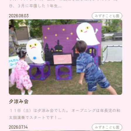
日、３月に卒園した１年生…
2026.08.03
みずきこども園
夕涼み会
１１日（土）は夕涼み会でした。 オープニングは年長児の和
太鼓演奏でスタートです！…
2026.07.14
みずきこども園