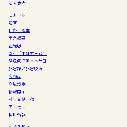
法人案内
ごあいさつ
沿革
信条／園章
事業概要
組織図
園祖「小野太三郎」
陽風園経営基本計画
記念誌／記念映像
広報誌
陽風讃歌
情報開示
社会貢献活動
アクセス
採用情報
職場を知る