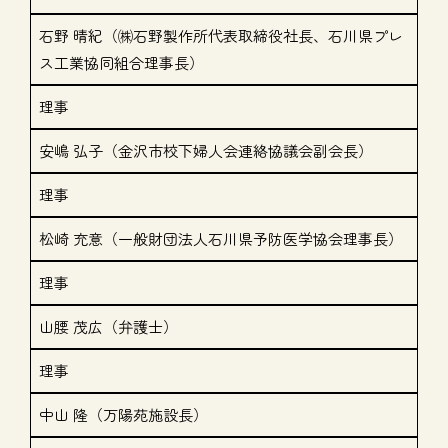
石野 晴紀（㈱石野製作所代表取締役社長、石川県プレ
ス工業協同組合理事長）
理事
安嶋 弘子（金沢市校下婦人会連絡協議会副会長）
理事
松崎 充意（一般財団法人石川県予防医学協会理事長）
理事
山腰 茂広（弁護士）
理事
中山 隆（万陽苑施設長）