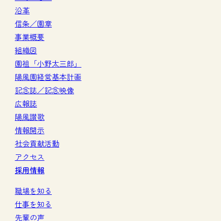
沿革
信条／園章
事業概要
組織図
園祖「小野太三郎」
陽風園経営基本計画
記念誌／記念映像
広報誌
陽風讃歌
情報開示
社会貢献活動
アクセス
採用情報
職場を知る
仕事を知る
先輩の声