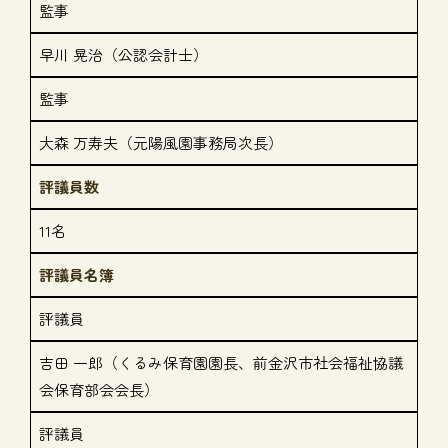
監事
早川 晃治（公認会計士）
監事
大森 万寿夫（元陽風園事務局次長）
評議員数
11名
評議員名簿
評議員
吉田 一郎（くるみ保育園園長、前金沢市社会福祉協議
会保育部会会長）
評議員