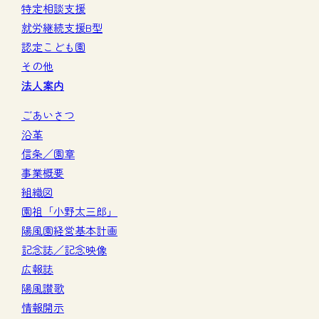
特定相談支援
就労継続支援B型
認定こども園
その他
法人案内
ごあいさつ
沿革
信条／園章
事業概要
組織図
園祖「小野太三郎」
陽風園経営基本計画
記念誌／記念映像
広報誌
陽風讃歌
情報開示