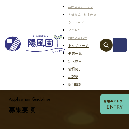
あけぼのショップ
各種書式・料金表ダ
ウンロード
アクセス
お問い合わせ
トップページ
事業一覧
法人案内
情報開示
広報誌
採用情報
Application Guidelines
採用エントリー
募集要項
ENTRY