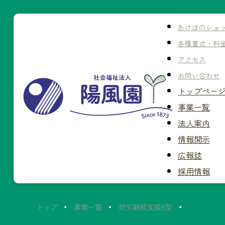
あけぼのショ
各種書式・料
アクセス
お問い合わせ
トップペー
事業一覧
法人案内
情報開示
広報誌
採用情報
トップ
事業一覧
就労継続支援B型
あけぼの作