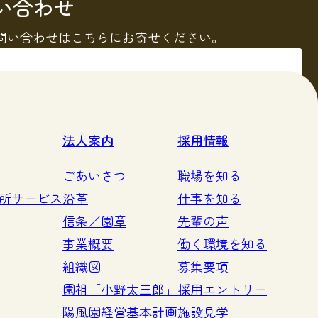
い合わせ
問い合わせはこちらにお寄せください。
る
法人案内
採用情報
ごあいさつ
職場を知る
所サービス
沿革
仕事を知る
信条／園章
先輩の声
事業概要
働く環境を知る
組織図
募集要項
園祖「小野太三郎」
採用エントリー
陽風園経営基本計画
施設見学