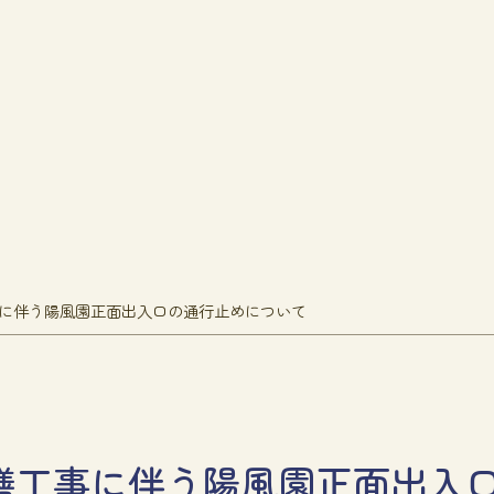
に伴う陽風園正面出入口の通行止めについて
繕工事に伴う陽風園正面出入