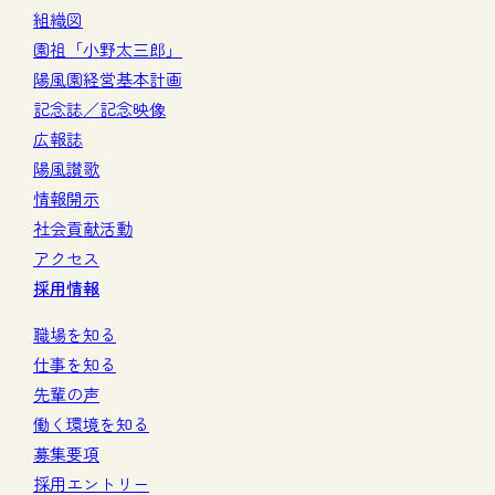
組織図
園祖「小野太三郎」
陽風園経営基本計画
記念誌／記念映像
広報誌
陽風讃歌
情報開示
社会貢献活動
アクセス
採用情報
職場を知る
仕事を知る
先輩の声
働く環境を知る
募集要項
採用エントリー