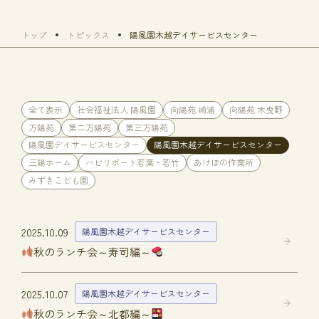
トップ
トピックス
陽風園木越デイサービスセンター
全て表示
社会福祉法人 陽風園
向陽苑 崎浦
向陽苑 木曳野
万陽苑
第二万陽苑
第三万陽苑
陽風園デイサービスセンター
陽風園木越デイサービスセンター
三陽ホーム
ハビリポート若葉・若竹
あけぼの作業所
みずきこども園
2025.10.09
陽風園木越デイサービスセンター
秋のランチ会～寿司編～
2025.10.07
陽風園木越デイサービスセンター
秋のランチ会～北都編～