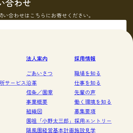
い合わせ
問い合わせはこちらにお寄せください。
る
法人案内
採用情報
ごあいさつ
職場を知る
所サービス
沿革
仕事を知る
信条／園章
先輩の声
事業概要
働く環境を知る
組織図
募集要項
園祖「小野太三郎」
採用エントリー
陽風園経営基本計画
施設見学