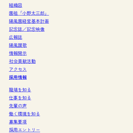
組織図
園祖「小野太三郎」
陽風園経営基本計画
記念誌／記念映像
広報誌
陽風讃歌
情報開示
社会貢献活動
アクセス
採用情報
職場を知る
仕事を知る
先輩の声
働く環境を知る
募集要項
採用エントリー