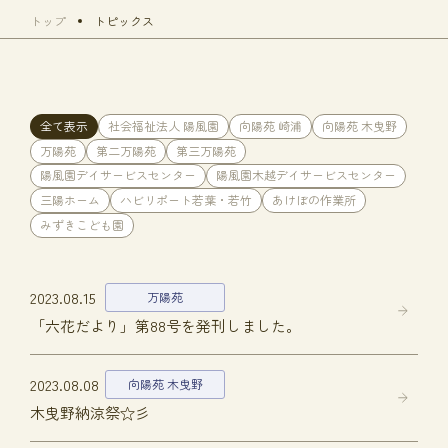
トップ
トピックス
全て表示
社会福祉法人 陽風園
向陽苑 崎浦
向陽苑 木曳野
万陽苑
第二万陽苑
第三万陽苑
陽風園デイサービスセンター
陽風園木越デイサービスセンター
三陽ホーム
ハビリポート若葉・若竹
あけぼの作業所
みずきこども園
2023.08.15
万陽苑
「六花だより」第88号を発刊しました。
2023.08.08
向陽苑 木曳野
木曳野納涼祭☆彡