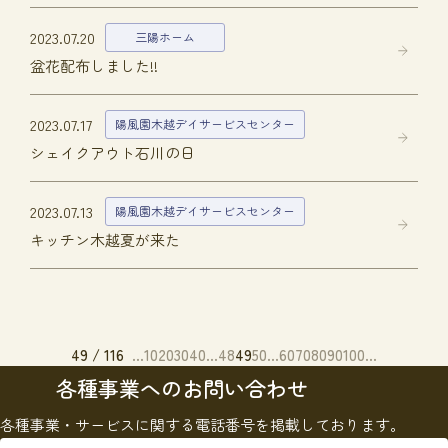
2023.07.20
三陽ホーム
盆花配布しました!!
2023.07.17
陽風園木越デイサービスセンター
シェイクアウト石川の日
2023.07.13
陽風園木越デイサービスセンター
キッチン木越夏が来た
49 / 116
...
10
20
30
40
...
48
49
50
...
60
70
80
90
100
...
各種事業へのお問い合わせ
各種事業・サービスに関する電話番号を掲載しております。