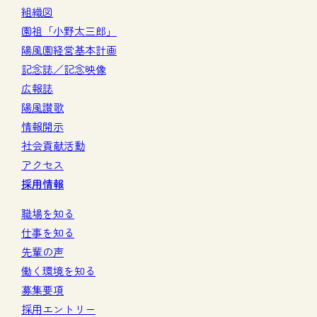
組織図
園祖「小野太三郎」
陽風園経営基本計画
記念誌／記念映像
広報誌
陽風讃歌
情報開示
社会貢献活動
アクセス
採用情報
職場を知る
仕事を知る
先輩の声
働く環境を知る
募集要項
採用エントリー