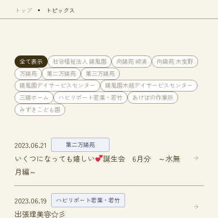
トップ
トピックス
全て表示
社会福祉法人 陽風園
向陽苑 崎浦
向陽苑 木曳野
万陽苑
第二万陽苑
第三万陽苑
陽風園デイサービスセンター
陽風園木越デイサービスセンター
三陽ホーム
ハビリポート若葉・若竹
あけぼの作業所
みずきこども園
2023.06.21
第二万陽苑
いくつになっても嬉しい
誕生会 6月分 ～水無
月編～
2023.06.19
ハビリポート若葉・若竹
出張理美容☆彡