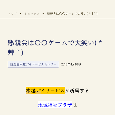
トップ
トピックス
懇親会は〇〇ゲームで大笑い( *´艸｀)
懇親会は〇〇ゲームで大笑い( *
´艸｀)
陽風園木越デイサービスセンター
2019年4月10日
木
越
デ
イサービス
が所属する
地域福祉プラザ
は