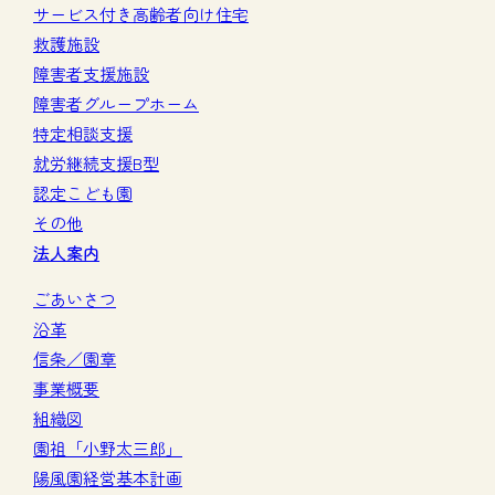
サービス付き高齢者向け住宅
救護施設
障害者支援施設
障害者グループホーム
特定相談支援
就労継続支援B型
認定こども園
その他
法人案内
ごあいさつ
沿革
信条／園章
事業概要
組織図
園祖「小野太三郎」
陽風園経営基本計画