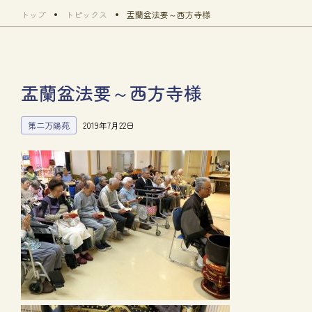
トップ
トピックス
盂蘭盆法要～西方寺様
盂蘭盆法要～西方寺様
第二万陽苑
2019年7月22日