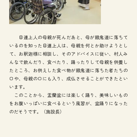
目連上人の母親が死んだあと、母が餓鬼道に落ちて
いるのを知った目連上人は、母親を何とか助けようとし
て、お釈迦様に相談し、そのアドバイスに従い、村人み
んなで飲んだり、食べたり、踊ったりして母親を供養し
たところ、お供えした食べ物が餓鬼道に落ちた者たちの
口や、母親の口にも入り、成仏させることができたとい
います。
このことから、盂蘭盆には楽しく踊り、美味しいもの
をお腹いっぱいに食べるという風習が、盆踊りになった
のだそうです。（施設長）