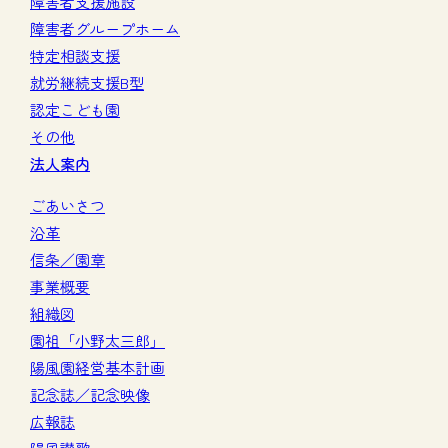
障害者支援施設
障害者グループホーム
特定相談支援
就労継続支援B型
認定こども園
その他
法人案内
ごあいさつ
沿革
信条／園章
事業概要
組織図
園祖「小野太三郎」
陽風園経営基本計画
記念誌／記念映像
広報誌