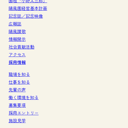
園祖「小野太三郎」
陽風園経営基本計画
記念誌／記念映像
広報誌
陽風讃歌
情報開示
社会貢献活動
アクセス
採用情報
職場を知る
仕事を知る
先輩の声
働く環境を知る
募集要項
採用エントリー
施設見学