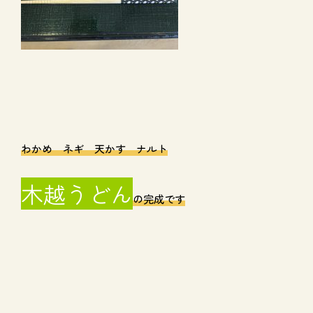
わかめ ネギ 天かす ナルト
木越うどん
の完成です