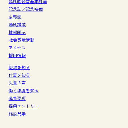
陽風園経営基本計画
記念誌／記念映像
広報誌
陽風讃歌
情報開示
社会貢献活動
アクセス
採用情報
職場を知る
仕事を知る
先輩の声
働く環境を知る
募集要項
採用エントリー
施設見学