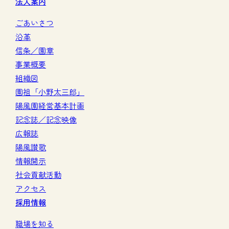
法人案内
ごあいさつ
沿革
信条／園章
事業概要
組織図
園祖「小野太三郎」
陽風園経営基本計画
記念誌／記念映像
広報誌
陽風讃歌
情報開示
社会貢献活動
アクセス
採用情報
職場を知る