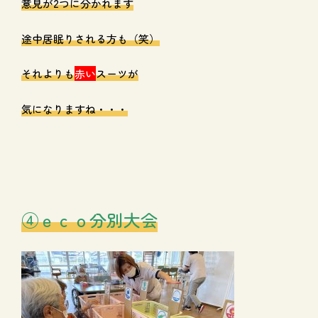
意見が2つに分かれます
途中居眠りされる方も（笑）
それよりも
赤い
スーツが
気になりますね・・・
④ｅｃｏ分別大会