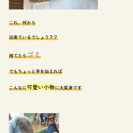
これ、何から
出来ているでしょう？？
ゴミ
捨てたら
でもちょっと手を加えれば
可愛い小物
こんなに
に大変身です