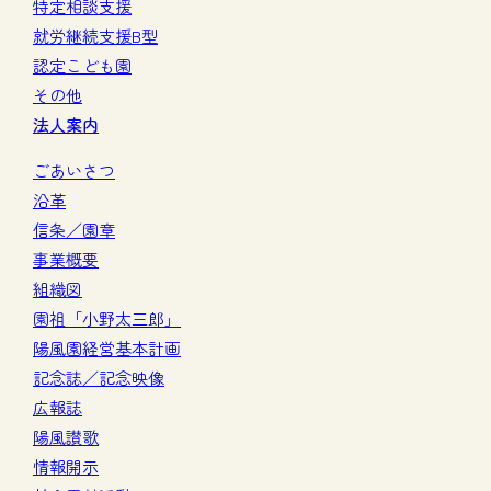
特定相談支援
就労継続支援B型
認定こども園
その他
法人案内
ごあいさつ
沿革
信条／園章
事業概要
組織図
園祖「小野太三郎」
陽風園経営基本計画
記念誌／記念映像
広報誌
陽風讃歌
情報開示