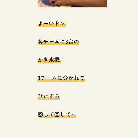
よーいドン
各チームに3台の
かき氷機
3チームに分かれて
ひたすら
回して回して～