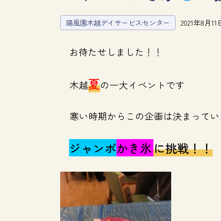
陽風園木越デイサービスセンター
2021年8月11
お待たせしました！！
夏
木越
の一大イベントです
寒い時期からこの企画は決まってい
ジャンボ
かき氷
に挑戦！！