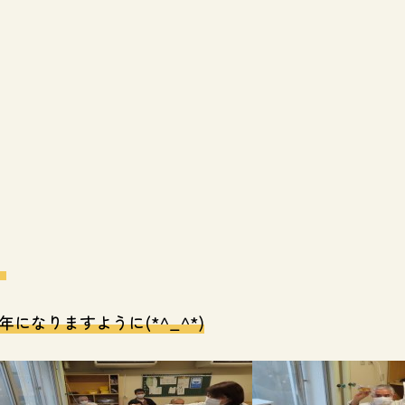
。
なりますように(*^_^*)