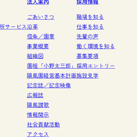
法人案内
採用情報
ごあいさつ
職場を知る
所サービス
沿革
仕事を知る
信条／園章
先輩の声
事業概要
働く環境を知る
組織図
募集要項
園祖「小野太三郎」
採用エントリー
陽風園経営基本計画
施設見学
記念誌／記念映像
広報誌
陽風讃歌
情報開示
社会貢献活動
アクセス