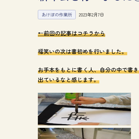
あけぼの作業所
2023年2月7日
←
前回の記事はコチラから
福笑いの次は書初めを行いました。
お手本をもとに書く人、自分の中で書き
出ているなと感じます。