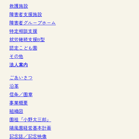
救護施設
障害者支援施設
障害者グループホーム
特定相談支援
就労継続支援B型
認定こども園
その他
法人案内
ごあいさつ
沿革
信条／園章
事業概要
組織図
園祖「小野太三郎」
陽風園経営基本計画
記念誌／記念映像