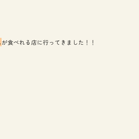
ム
が食べれる店に
行ってきました！！