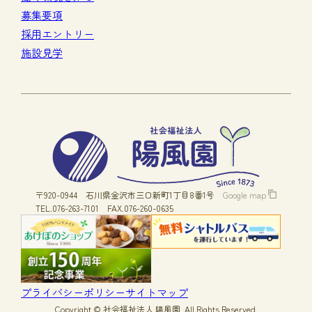
募集要項
採用エントリー
施設見学
〒920-0944
石川県金沢市三口新町1丁目8番1号
Google map
TEL.076-263-7101
FAX.076-260-0635
プライバシーポリシー
サイトマップ
Copyright © 社会福祉法人 陽風園, All Rights Reserved.