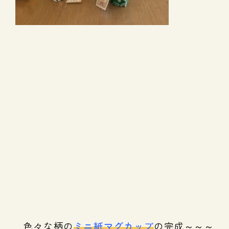
色々な柄の
ミニ紙マグカップ
の完成～～～