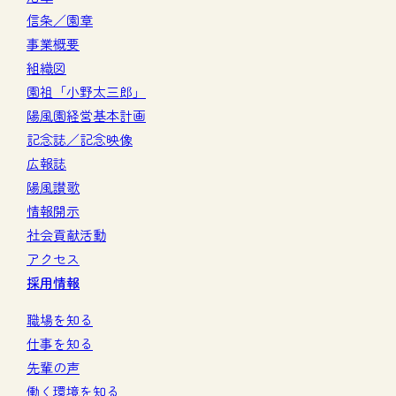
信条／園章
事業概要
組織図
園祖「小野太三郎」
陽風園経営基本計画
記念誌／記念映像
広報誌
陽風讃歌
情報開示
社会貢献活動
アクセス
採用情報
職場を知る
仕事を知る
先輩の声
働く環境を知る