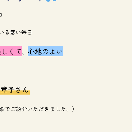
日
いる寒い毎日
優しくて
心地のよい
、
東章子さん
染でご紹介いただきました。）