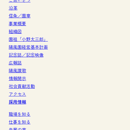
沿革
信条／園章
事業概要
組織図
園祖「小野太三郎」
陽風園経営基本計画
記念誌／記念映像
広報誌
陽風讃歌
情報開示
社会貢献活動
アクセス
採用情報
職場を知る
仕事を知る
先輩の声