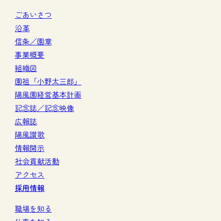
ごあいさつ
沿革
信条／園章
事業概要
組織図
園祖「小野太三郎」
陽風園経営基本計画
記念誌／記念映像
広報誌
陽風讃歌
情報開示
社会貢献活動
アクセス
採用情報
職場を知る