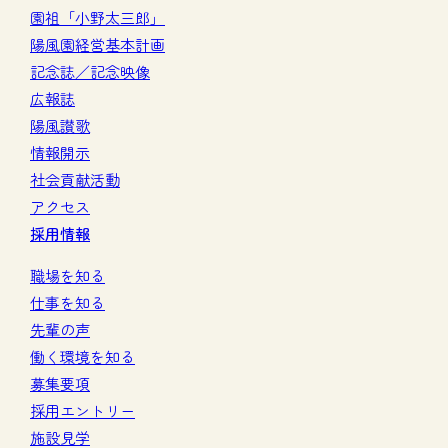
園祖「小野太三郎」
陽風園経営基本計画
記念誌／記念映像
広報誌
陽風讃歌
情報開示
社会貢献活動
アクセス
採用情報
職場を知る
仕事を知る
先輩の声
働く環境を知る
募集要項
採用エントリー
施設見学