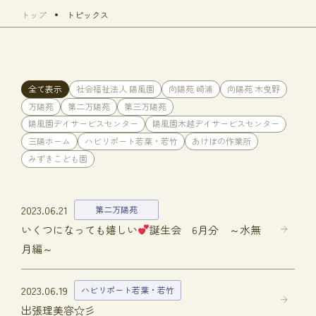
トップ
トピックス
全て表示
社会福祉法人 陽風園
向陽苑 崎浦
向陽苑 木曳野
万陽苑
第二万陽苑
第三万陽苑
陽風園デイサービスセンター
陽風園木越デイサービスセンター
三陽ホーム
ハビリポート若葉・若竹
あけぼの作業所
みずきこども園
2023.06.21
第二万陽苑
いくつになっても嬉しい
誕生会 6月分 ～水無
月編～
2023.06.19
ハビリポート若葉・若竹
出張理美容☆彡