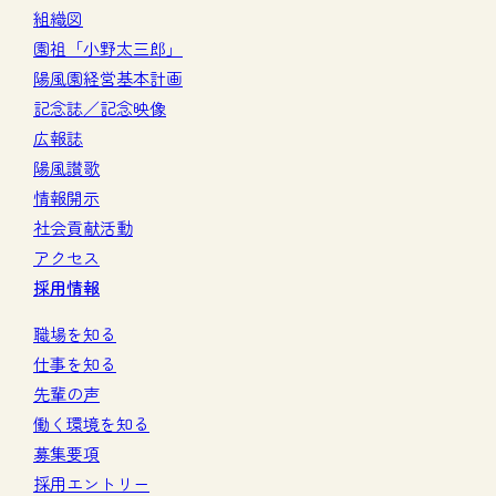
組織図
園祖「小野太三郎」
陽風園経営基本計画
記念誌／記念映像
広報誌
陽風讃歌
情報開示
社会貢献活動
アクセス
採用情報
職場を知る
仕事を知る
先輩の声
働く環境を知る
募集要項
採用エントリー