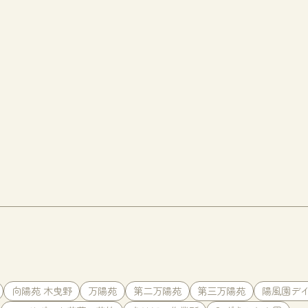
向陽苑 木曳野
万陽苑
第二万陽苑
第三万陽苑
陽風園デ