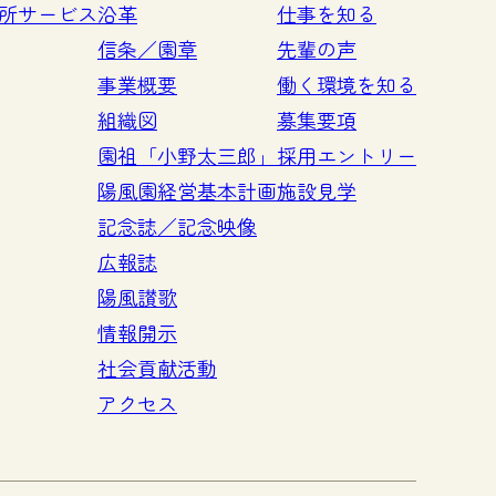
所サービス
沿革
仕事を知る
信条／園章
先輩の声
事業概要
働く環境を知る
組織図
募集要項
園祖「小野太三郎」
採用エントリー
陽風園経営基本計画
施設見学
記念誌／記念映像
広報誌
陽風讃歌
情報開示
社会貢献活動
アクセス